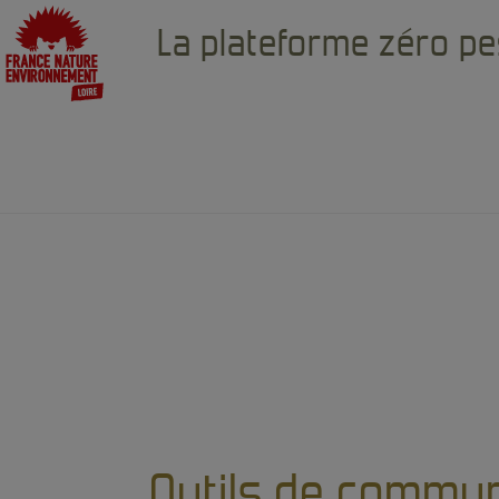
La plateforme zéro pe
Accueil
Collectivités
>
> Outils de communic
Outils de commun