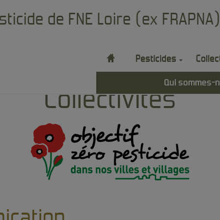
sticide de FNE Loire (ex FRAPNA
H
Pesticides
Collec
ation
Qui sommes-n
Collectivités
ication