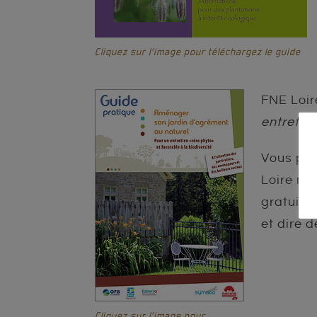
Cliquez sur l’image pour téléchargez le guide
FNE Loir
entretien
Vous pro
Loire me
gratuite
et dire 
Cliquez sur l’image pour