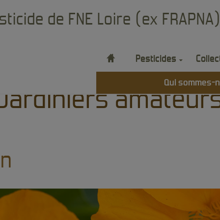
sticide de FNE Loire (ex FRAPNA
H
Pesticides
Collec
plus loin
Qui sommes-n
Jardiniers amateur
in