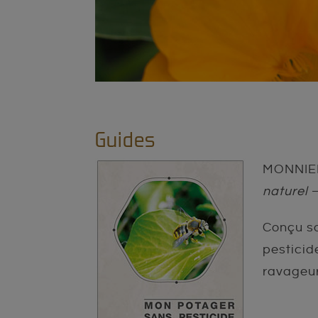
Guides
MONNIER 
naturel
–
Conçu so
pesticid
ravageur