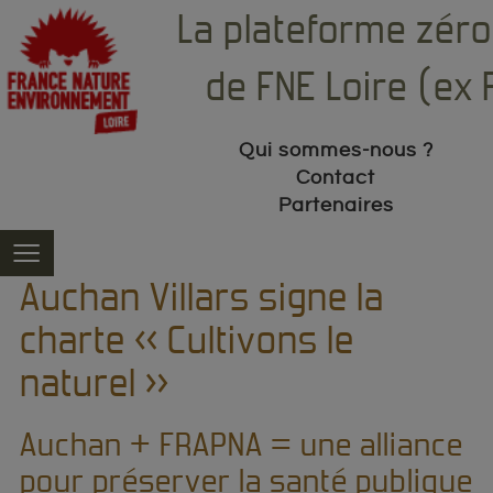
La plateforme zéro
de FNE Loire (ex
Qui sommes-nous ?
Contact
Partenaires
≡
H
Pesticides
Auchan Villars signe la
charte « Cultivons le
Qu’est-ce qu’un pesticide ?
Collectivités
naturel »
Les catégories de pesticides
Pourquoi le « zéro phyto » ?
Amateurs
Auchan + FRAPNA = une alliance
Les utilisateurs
Le label « Commune sans pesticide »
Maîtriser les indésirables
pour préserver la santé publique
Eau, air, sol
Engagez votre commune
Engrais naturels