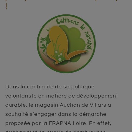
!
Impacts sur l’homme
Accompagnement proposé
Association de plantes
Impacts sur l’environnement
Collectivités engagées
Rotation de cultures
La réglementation
Lettres d’information
Favoriser la faune auxiliaire
Pour aller plus loin
Outils de communication
Préparations naturelles
Lutte alternative
Pour aller plus loin
Pour aller plus loin
Dans la continuité de sa politique
volontariste en matière de développement
durable, le magasin Auchan de Villars a
souhaité s’engager dans la démarche
proposée par la FRAPNA Loire. En effet,