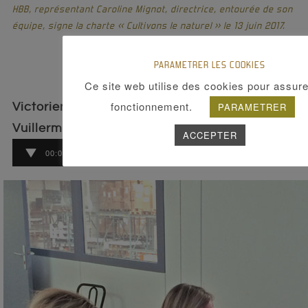
HBB, représentant Caroline Mignot, directrice, entourée de son
équipe, signe la charte « Cultivons le naturel » le 13 juin 2017.
PARAMETRER LES COOKIES
Ce site web utilise des cookies pour assur
fonctionnement.
PARAMETRER
Victorien Duchet de RCF, interviewe Florence
Vuillermoz :
ACCEPTER
Lecteur
00:00
00:00
audio